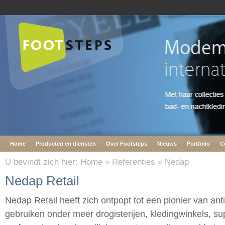
Home
Producten en diensten
Over Footsteps
Nieuws
Portfolio
C
U bevindt zich hier:
Home
»
Referenties
»
Nedap
Nedap Retail
Nedap Retail heeft zich ontpopt tot een pionier van ant
gebruiken onder meer drogisterijen, kledingwinkels, s